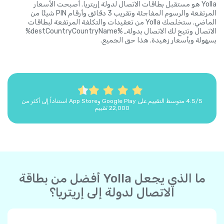
Yolla هو مستقبل بطاقات الاتصال لدولة إريتريا. أصبحت الأسعار
المرتفعة والرسوم المفاجئة وتقريب 3 دقائق وأرقام PIN شيئًا من
الماضي. ستخلصك Yolla من تعقيدات والتكلفة المرتفعة لبطاقات
الاتصال وتتيح لك الاتصال بدولةـ %destCountryCountryName%
بسهولة وبأسعار زهيدة. هذا حق الجميع.
4.5/5 متوسط التقييم على Google Play وApp Store استناداً إلى أكثر من
22,000 تقييم
ما الذي يجعل Yolla أفضل من بطاقة
الاتصال لدولة إلى إريتريا؟