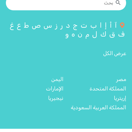
آ
أ
إ
ا
ب
ت
ج
د
ر
ز
س
ص
ط
ع
غ
ف
ق
ك
ل
م
ن
ه
و
عرض الكل
مصر
اليمن
المملكة المتحدة
الإمارات
إريتريا
نيجيريا
المملكة العربية السعودية