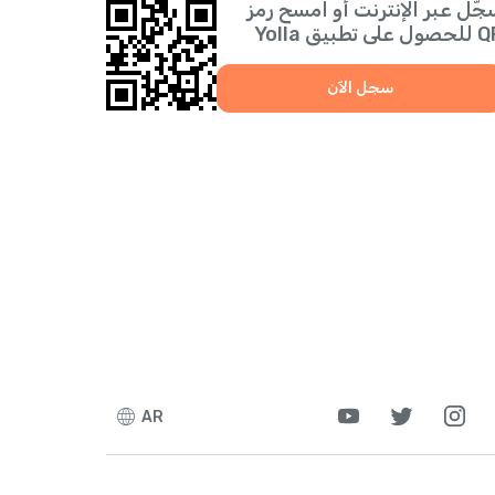
جّل عبر الإنترنت أو امسح رمز
 على تطبيق Yolla
سجل الآن
AR