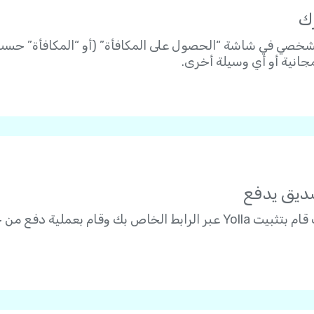
خصي في شاشة “الحصول على المكافأة” (أو “المكافأة” حسب إ
جانية أو أي وسيلة أخرى.
تأكد من أن صديقك قام بتثبيت Yolla عبر الرابط الخاص بك وقا