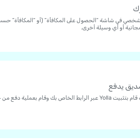
خصي في شاشة “الحصول على المكافأة” (أو “المكافأة” حسب إ
جانية أو أي وسيلة أخرى.
تأكد من أن صديقك قام بتثبيت Yolla عبر الرابط الخاص بك وقا