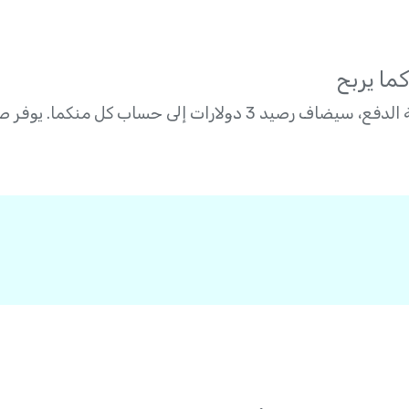
لى حساب كل منكما. يوفر صديقك، وتكسب أنت – أليس هذا رائعاً؟