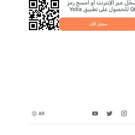
جّل عبر الإنترنت أو امسح رمز
 على تطبيق Yolla
سجل الآن
AR