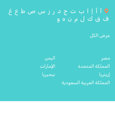
آ
أ
إ
ا
ب
ت
ج
د
ر
ز
س
ص
ط
ع
غ
ف
ق
ك
ل
م
ن
ه
و
عرض الكل
مصر
اليمن
المملكة المتحدة
الإمارات
إريتريا
نيجيريا
المملكة العربية السعودية