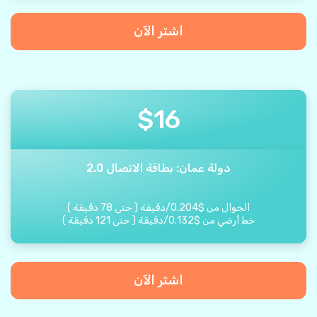
اشتر الآن
$
16
دولة عمان: بطاقة الاتصال 2.0
الجوال من
$
0.204
/
دقيقة
(
حتى
78
دقيقة
)
خط أرضي من
$
0.132
/
دقيقة
(
حتى
121
دقيقة
)
اشتر الآن