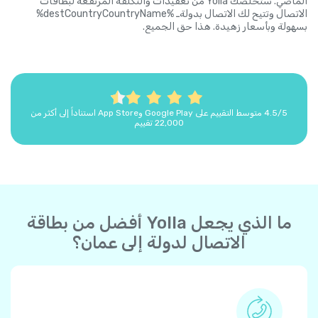
الماضي. ستخلصك Yolla من تعقيدات والتكلفة المرتفعة لبطاقات
الاتصال وتتيح لك الاتصال بدولةـ %destCountryCountryName%
بسهولة وبأسعار زهيدة. هذا حق الجميع.
4.5/5 متوسط التقييم على Google Play وApp Store استناداً إلى أكثر من
22,000 تقييم
ما الذي يجعل Yolla أفضل من بطاقة
الاتصال لدولة إلى عمان؟