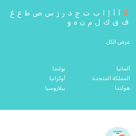
آ
أ
إ
ا
ب
ت
ج
د
ر
ز
س
ص
ط
ع
غ
ف
ق
ك
ل
م
ن
ه
و
عرض الكل
ألمانيا
بولندا
المملكة المتحدة
أوكرانيا
هولندا
بيلاروسيا