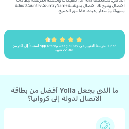
الماضي. ستخلصك Yolla من تعقيدات والتكلفة المرتفعة لبطاقات
الاتصال وتتيح لك الاتصال بدولةـ %destCountryCountryName%
بسهولة وبأسعار زهيدة. هذا حق الجميع.
4.5/5 متوسط التقييم على Google Play وApp Store استناداً إلى أكثر من
22,000 تقييم
ما الذي يجعل Yolla أفضل من بطاقة
الاتصال لدولة إلى كرواتيا؟