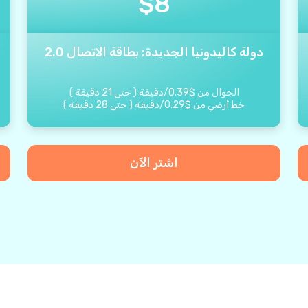
$
8
دولة كاليدونيا الجديدة: بطاقة الاتصال 2.0
الجوال من
$
0.39
/
دقيقة
(
حتى
21
دقيقة
)
خط أرضي من
$
0.29
/
دقيقة
(
حتى
28
دقيقة
)
اشتر الآن