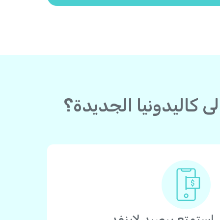
استمتع برصيد لاينفد