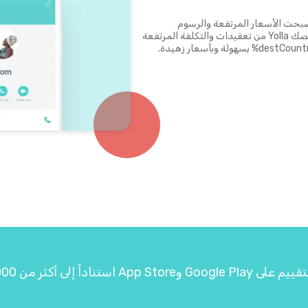
 أصبحت الأسعار المرتفعة والرسوم
المفاجئة وتقريب 3 دقائق وأرقام PIN شيئًا من الماضي. ستخلصك Yolla من تعقيدات والتكلفة المرتفعة
لبطاقات الاتصال وتتيح لك الاتصال بدولةـ %destCountryCountryName% بسهولة وبأسعار زهيدة.