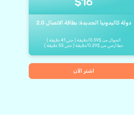
$
16
دولة كاليدونيا الجديدة: بطاقة الاتصال 2.0
الجوال من
$
0.39
/
دقيقة
(
حتى
41
دقيقة
)
خط أرضي من
$
0.29
/
دقيقة
(
حتى
55
دقيقة
)
اشتر الآن