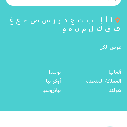
آ
أ
إ
ا
ب
ت
ج
د
ر
ز
س
ص
ط
ع
غ
ف
ق
ك
ل
م
ن
ه
و
عرض الكل
ألمانيا
بولندا
المملكة المتحدة
أوكرانيا
هولندا
بيلاروسيا