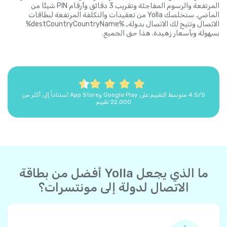
المرتفعة والرسوم المفاجئة وتقريب 3 دقائق وأرقام PIN شيئًا من
الماضي. ستخلصك Yolla من تعقيدات والتكلفة المرتفعة لبطاقات
الاتصال وتتيح لك الاتصال بدولةـ %destCountryCountryName%
بسهولة وبأسعار زهيدة. هذا حق الجميع.
4.5/5 متوسط التقييم على Google Play وApp Store استناداً إلى أكثر من
22,000 تقييم
ما الذي يجعل Yolla أفضل من بطاقة
الاتصال لدولة إلى مونتسرات؟