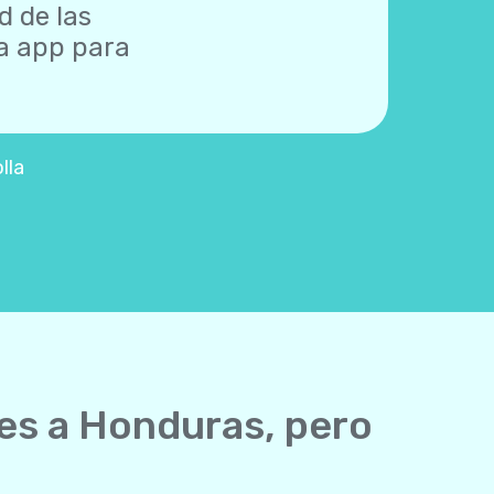
d de las
na app para
lla
les a Honduras, pero