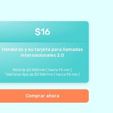
$
16
Honduras y su tarjeta para llamadas
internacionales 2.0
Móvil de
$
0.168
/
min
(
hasta
95
min
)
Teléfonos fijos de
$
0.168
/
min
(
hasta
95
min
)
Comprar ahora