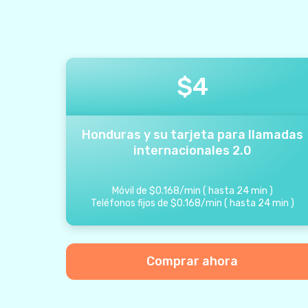
$
4
Honduras y su tarjeta para llamadas
internacionales 2.0
Móvil de
$
0.168
/
min
(
hasta
24
min
)
Teléfonos fijos de
$
0.168
/
min
(
hasta
24
min
)
Comprar ahora