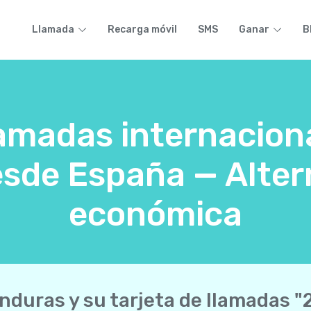
Llamada
Recarga móvil
SMS
Ganar
B
lamadas internacion
sde España — Altern
económica
nduras y su tarjeta de llamadas "