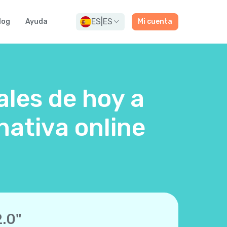
ES
|
ES
log
Ayuda
Mi cuenta
ales de hoy a
ativa online
2.0"