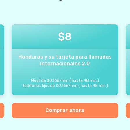
$
8
Honduras y su tarjeta para llamadas
internacionales 2.0
Móvil de
$
0.168
/
min
(
hasta
48
min
)
Teléfonos fijos de
$
0.168
/
min
(
hasta
48
min
)
Comprar ahora