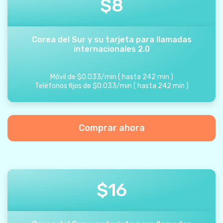
$
8
Corea del Sur y su tarjeta para llamadas
internacionales 2.0
Móvil de
$
0.033
/
min
(
hasta
242
min
)
Teléfonos fijos de
$
0.033
/
min
(
hasta
242
min
)
Comprar ahora
$
16