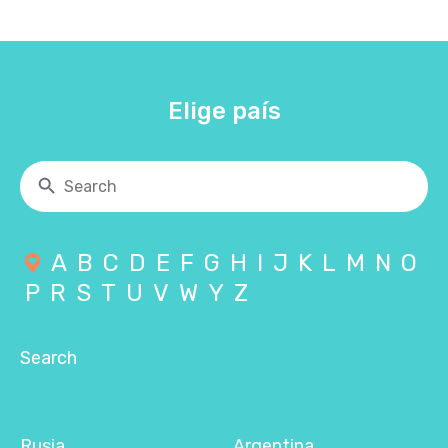
Elige país
A
B
C
D
E
F
G
H
I
J
K
L
M
N
O
P
R
S
T
U
V
W
Y
Z
Search
Rusia
Argentina