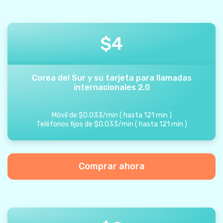
$
4
Corea del Sur y su tarjeta para llamadas
internacionales 2.0
Móvil de
$
0.033
/
min
(
hasta
121
min
)
Teléfonos fijos de
$
0.033
/
min
(
hasta
121
min
)
Comprar ahora