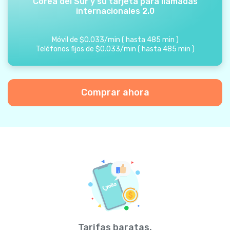
Corea del Sur y su tarjeta para llamadas
internacionales 2.0
Móvil de
$
0.033
/
min
(
hasta
485
min
)
Teléfonos fijos de
$
0.033
/
min
(
hasta
485
min
)
Comprar ahora
Tarifas baratas,