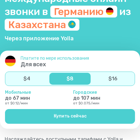
звонки в
Германию
из
Казахстана
Через приложение Yolla
Платите по мере использования
Для всех
$
4
$
8
$
16
Мобильные
Городские
до
67
мин
до
107
мин
от
$
0.12
/
мин
от
$
0.075
/
мин
Купить сейчас
Наслаждайтесь доступными тарифами с Yolla и