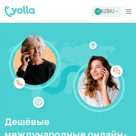
KZ
|
RU
Дешёвые
международные онлайн-