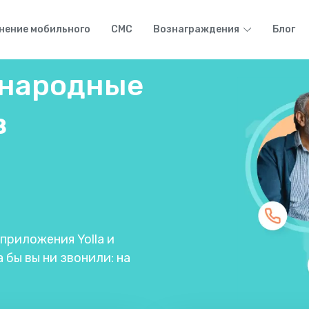
нение мобильного
СМС
Вознаграждения
Блог
народные
в
риложения Yolla и
 бы вы ни звонили: на