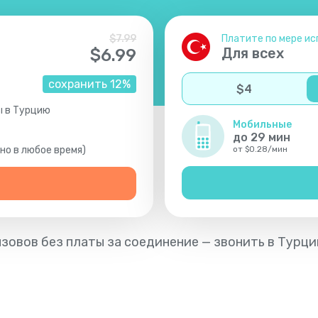
$
7.99
Платите по мере ис
Для всех
$
6.99
сохранить
12
%
$
4
ы в Турцию
Мобильные
до
29
мин
о в любое время)
от
$
0.28
/
мин
ызовов без платы за соединение — звонить в Турци