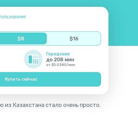
пользования
$
8
$
16
Городские
до
208
мин
от
$
0.0385
/
мин
Купить сейчас
ю из Казахстана стало очень просто.