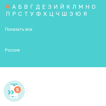
А
Б
В
Г
Д
Е
З
И
Й
К
Л
М
Н
О
П
Р
С
Т
У
Ф
Х
Ц
Ч
Ш
Э
Ю
Я
Показать все
Россия