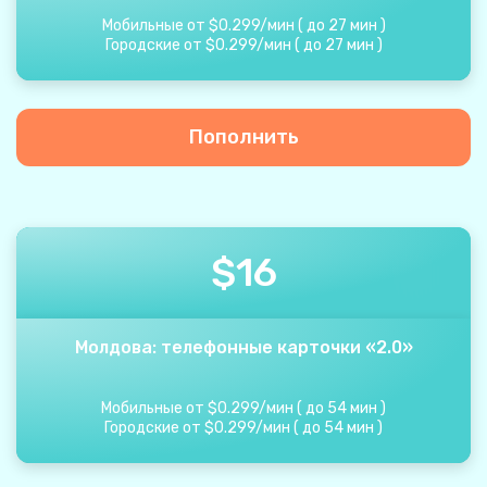
Мобильные от
$
0.299
/
мин
(
до
27
мин
)
Городские от
$
0.299
/
мин
(
до
27
мин
)
Пополнить
$
16
Молдова: телефонные карточки «2.0»
Мобильные от
$
0.299
/
мин
(
до
54
мин
)
Городские от
$
0.299
/
мин
(
до
54
мин
)