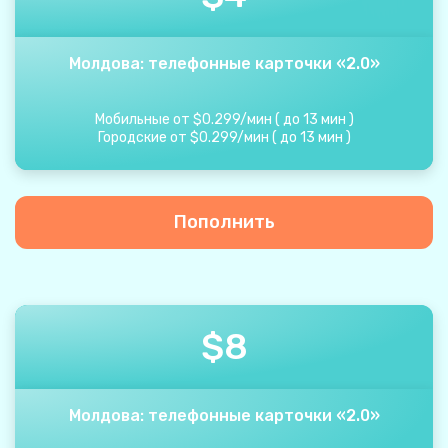
Молдова: телефонные карточки «2.0»
Мобильные от
$
0.299
/
мин
(
до
13
мин
)
Городские от
$
0.299
/
мин
(
до
13
мин
)
Пополнить
$
8
Молдова: телефонные карточки «2.0»