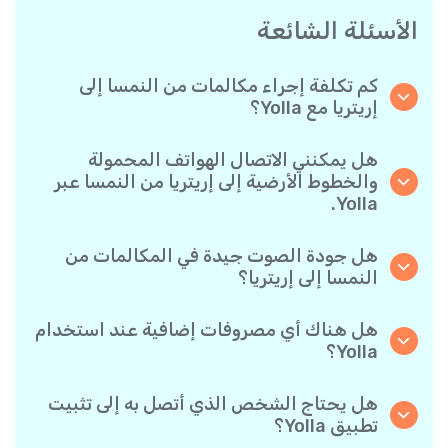
الأسئلة الشائعة
كم تكلفة إجراء مكالمات من النمسا إلى
إريتريا مع Yolla؟
تقدم Yolla أسعارًا مناسبة للمكالمات حسب الدقيقة
إلى إريتريا. يمكنك ببساطة التحقق من أحدث الأسعار
هل يمكنني الاتصال الهواتف المحمولة
في التطبيق - بدون رسوم خفية أو مفاجآت.
والخطوط الأرضية إلى إريتريا من النمسا عبر
Yolla.
نعم! تتيح لك Yolla الاتصال بكل من الهواتف
المحمولة والخطوط الأرضية إلى إريتريا بكل سهولة.
هل جودة الصوت جيدة في المكالمات من
النمسا إلى إريتريا؟
نعم، توفر Yolla جودة اتصال واضحة وموثوقة، مما
يجعل مكالماتك تبدو تمامًا مثل المكالمات المحلية.
هل هناك أي مصروفات إضافية عند استخدام
Yolla؟
لا توجد رسوم إضافية عند استخدام Yolla- تدفع فقط
مقابل المكالمات التي تجريها حسب الأسعار المعلنة
هل يحتاج الشخص الذي أتصل به إلى تثبيت
لكل وجهة.
تطبيق Yolla؟
على الإطلاق. يمكنك الاتصال بأي رقم هاتف، حتى لو