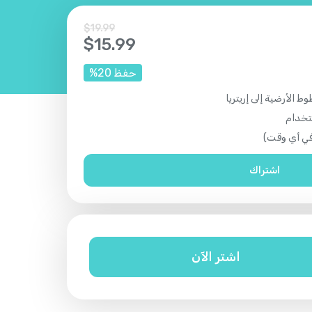
$
19.99
$
15.99
حفظ
20
%
 الأرضية إلى إريتريا
تخدام
 في أي وقت)
اشتراك
اشتر الآن