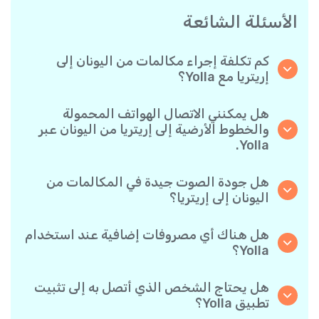
الأسئلة الشائعة
كم تكلفة إجراء مكالمات من اليونان إلى
إريتريا مع Yolla؟
تقدم Yolla أسعارًا مناسبة للمكالمات حسب الدقيقة
إلى إريتريا. يمكنك ببساطة التحقق من أحدث الأسعار
هل يمكنني الاتصال الهواتف المحمولة
في التطبيق - بدون رسوم خفية أو مفاجآت.
والخطوط الأرضية إلى إريتريا من اليونان عبر
Yolla.
نعم! تتيح لك Yolla الاتصال بكل من الهواتف
المحمولة والخطوط الأرضية إلى إريتريا بكل سهولة.
هل جودة الصوت جيدة في المكالمات من
اليونان إلى إريتريا؟
نعم، توفر Yolla جودة اتصال واضحة وموثوقة، مما
يجعل مكالماتك تبدو تمامًا مثل المكالمات المحلية.
هل هناك أي مصروفات إضافية عند استخدام
Yolla؟
لا توجد رسوم إضافية عند استخدام Yolla- تدفع فقط
مقابل المكالمات التي تجريها حسب الأسعار المعلنة
هل يحتاج الشخص الذي أتصل به إلى تثبيت
لكل وجهة.
تطبيق Yolla؟
على الإطلاق. يمكنك الاتصال بأي رقم هاتف، حتى لو