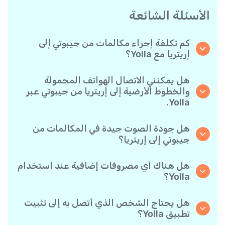
الأسئلة الشائعة
كم تكلفة إجراء مكالمات من جيبوتي إلى
إريتريا مع Yolla؟
تقدم Yolla أسعارًا مناسبة للمكالمات حسب الدقيقة
إلى إريتريا. يمكنك ببساطة التحقق من أحدث الأسعار
هل يمكنني الاتصال الهواتف المحمولة
في التطبيق - بدون رسوم خفية أو مفاجآت.
والخطوط الأرضية إلى إريتريا من جيبوتي عبر
Yolla.
نعم! تتيح لك Yolla الاتصال بكل من الهواتف
المحمولة والخطوط الأرضية إلى إريتريا بكل سهولة.
هل جودة الصوت جيدة في المكالمات من
جيبوتي إلى إريتريا؟
نعم، توفر Yolla جودة اتصال واضحة وموثوقة، مما
يجعل مكالماتك تبدو تمامًا مثل المكالمات المحلية.
هل هناك أي مصروفات إضافية عند استخدام
Yolla؟
لا توجد رسوم إضافية عند استخدام Yolla- تدفع فقط
مقابل المكالمات التي تجريها حسب الأسعار المعلنة
هل يحتاج الشخص الذي أتصل به إلى تثبيت
لكل وجهة.
تطبيق Yolla؟
على الإطلاق. يمكنك الاتصال بأي رقم هاتف، حتى لو