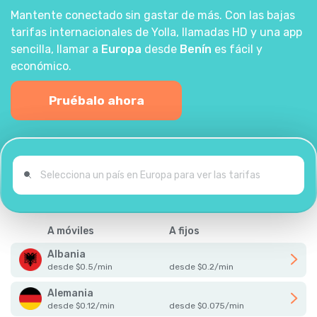
Mantente conectado sin gastar de más. Con las bajas
tarifas internacionales de Yolla, llamadas HD y una app
sencilla, llamar a
Europa
desde
Benín
es fácil y
económico.
Pruébalo ahora
A móviles
A fijos
Albania
desde
$
0.5
/
min
desde
$
0.2
/
min
Alemania
desde
$
0.12
/
min
desde
$
0.075
/
min