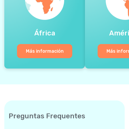
África
Amér
Más información
Más info
Preguntas Frequentes