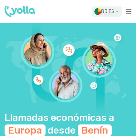
BJ
|
ES
Llamadas económicas a
Europa
desde
Benín