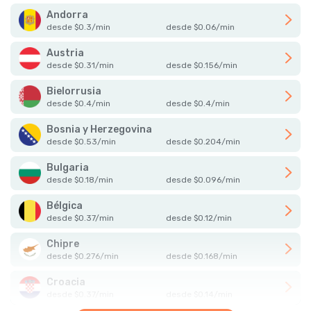
Andorra
desde
$
0.3
/
min
desde
$
0.06
/
min
Austria
desde
$
0.31
/
min
desde
$
0.156
/
min
Bielorrusia
desde
$
0.4
/
min
desde
$
0.4
/
min
Bosnia y Herzegovina
desde
$
0.53
/
min
desde
$
0.204
/
min
Bulgaria
desde
$
0.18
/
min
desde
$
0.096
/
min
Bélgica
desde
$
0.37
/
min
desde
$
0.12
/
min
Chipre
desde
$
0.276
/
min
desde
$
0.168
/
min
Croacia
desde
$
0.37
/
min
desde
$
0.14
/
min