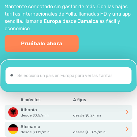
Mantente conectado sin gastar de más. Con las bajas
tarifas internacionales de Yolla, llamadas HD y una app
sencilla, llamar a
Europa
desde
Jamaica
es fácil y
económico.
Pruébalo ahora
A móviles
A fijos
Albania
desde
$
0.5
/
min
desde
$
0.2
/
min
Alemania
desde
$
0.12
/
min
desde
$
0.075
/
min