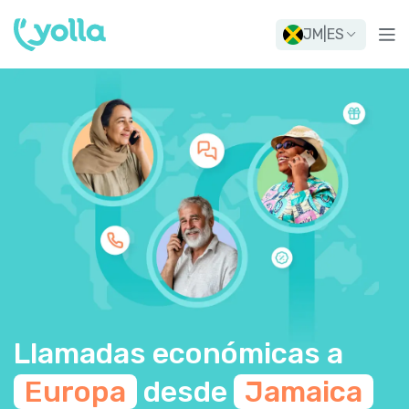
JM
|
ES
Llamadas económicas a
Europa
desde
Jamaica