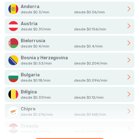
Andorra
desde
$
0.3
/
min
desde
$
0.06
/
min
Austria
desde
$
0.31
/
min
desde
$
0.156
/
min
Bielorrusia
desde
$
0.4
/
min
desde
$
0.4
/
min
Bosnia y Herzegovina
desde
$
0.53
/
min
desde
$
0.204
/
min
Bulgaria
desde
$
0.18
/
min
desde
$
0.096
/
min
Bélgica
desde
$
0.37
/
min
desde
$
0.12
/
min
Chipre
desde
$
0.276
/
min
desde
$
0.168
/
min
Croacia
desde
$
0.37
/
min
desde
$
0.14
/
min