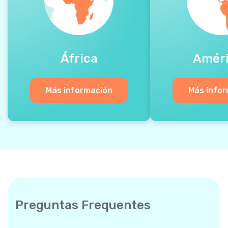
África
Amér
Más información
Más info
Preguntas Frequentes