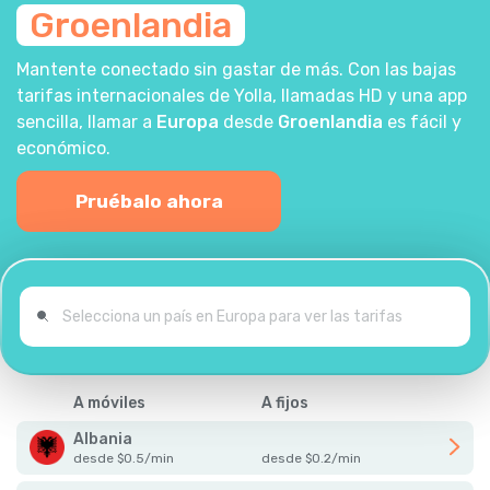
Groenlandia
Mantente conectado sin gastar de más. Con las bajas
tarifas internacionales de Yolla, llamadas HD y una app
sencilla, llamar a
Europa
desde
Groenlandia
es fácil y
económico.
Pruébalo ahora
A móviles
A fijos
Albania
desde
$
0.5
/
min
desde
$
0.2
/
min