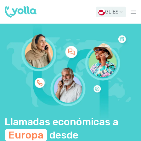
GL
|
ES
Llamadas económicas a
Europa
desde