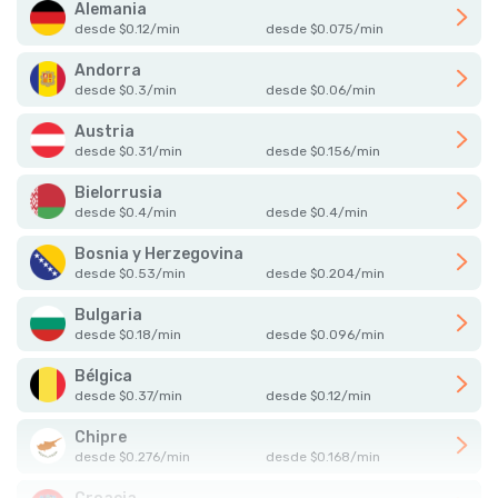
Alemania
desde
$
0.12
/
min
desde
$
0.075
/
min
Andorra
desde
$
0.3
/
min
desde
$
0.06
/
min
Austria
desde
$
0.31
/
min
desde
$
0.156
/
min
Bielorrusia
desde
$
0.4
/
min
desde
$
0.4
/
min
Bosnia y Herzegovina
desde
$
0.53
/
min
desde
$
0.204
/
min
Bulgaria
desde
$
0.18
/
min
desde
$
0.096
/
min
Bélgica
desde
$
0.37
/
min
desde
$
0.12
/
min
Chipre
desde
$
0.276
/
min
desde
$
0.168
/
min