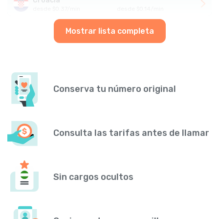
Croacia
desde
$
0.37
/
min
desde
$
0.14
/
min
Mostrar lista completa
Conserva tu número original
Consulta las tarifas antes de llamar
Sin cargos ocultos