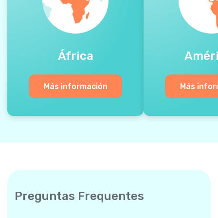
África
Amér
Más información
Más info
Preguntas Frequentes