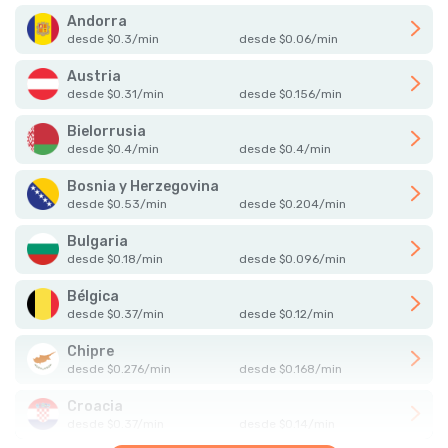
Andorra
desde
$
0.3
/
min
desde
$
0.06
/
min
Austria
desde
$
0.31
/
min
desde
$
0.156
/
min
Bielorrusia
desde
$
0.4
/
min
desde
$
0.4
/
min
Bosnia y Herzegovina
desde
$
0.53
/
min
desde
$
0.204
/
min
Bulgaria
desde
$
0.18
/
min
desde
$
0.096
/
min
Bélgica
desde
$
0.37
/
min
desde
$
0.12
/
min
Chipre
desde
$
0.276
/
min
desde
$
0.168
/
min
Croacia
desde
$
0.37
/
min
desde
$
0.14
/
min