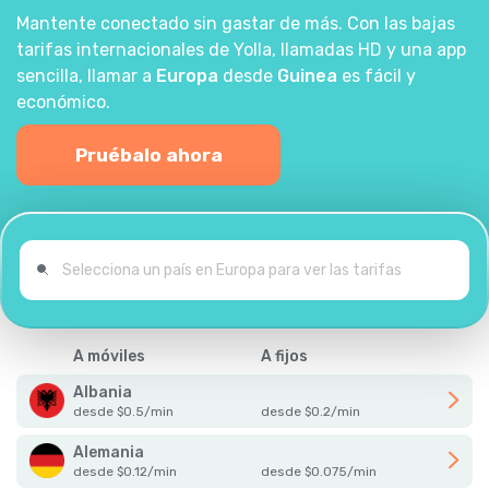
Mantente conectado sin gastar de más. Con las bajas
tarifas internacionales de Yolla, llamadas HD y una app
sencilla, llamar a
Europa
desde
Guinea
es fácil y
económico.
Pruébalo ahora
A móviles
A fijos
Albania
desde
$
0.5
/
min
desde
$
0.2
/
min
Alemania
desde
$
0.12
/
min
desde
$
0.075
/
min