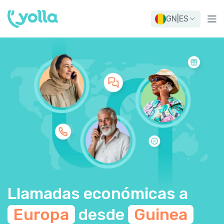
GN
|
ES
Llamadas económicas a
Europa
desde
Guinea