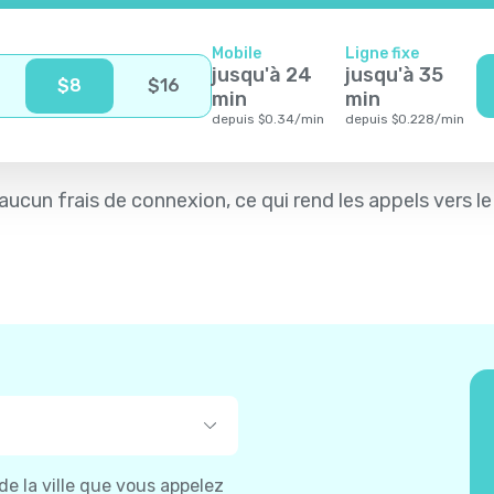
Mobile
Ligne fixe
jusqu'à
24
jusqu'à
35
$
8
$
16
min
min
depuis
$
0.34
/
min
depuis
$
0.228
/
min
t aucun frais de connexion, ce qui rend les appels vers l
 de la ville que vous appelez