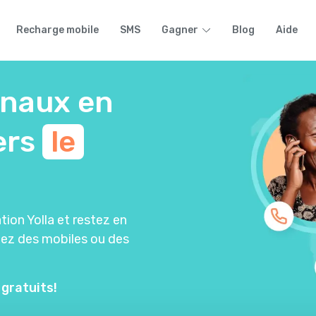
Recharge mobile
SMS
Gagner
Blog
Aide
onaux en
ers
le
tion Yolla et restez en
iez des mobiles ou des
 gratuits!