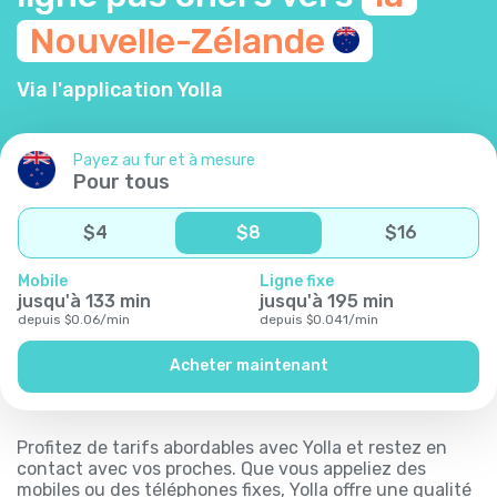
Nouvelle-Zélande
Via l'application Yolla
Payez au fur et à mesure
Pour tous
$
4
$
8
$
16
Mobile
Ligne fixe
jusqu'à
133
min
jusqu'à
195
min
depuis
$
0.06
/
min
depuis
$
0.041
/
min
Acheter maintenant
Profitez de tarifs abordables avec Yolla et restez en
contact avec vos proches. Que vous appeliez des
mobiles ou des téléphones fixes, Yolla offre une qualité