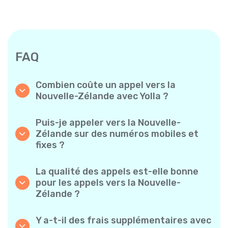
FAQ
Combien coûte un appel vers la
Nouvelle-Zélande avec Yolla ?
Yolla propose des tarifs à la minute
abordables pour les appels vers la Nouvelle-
Puis-je appeler vers la Nouvelle-
Zélande. Consultez simplement les tarifs les
Zélande sur des numéros mobiles et
plus récents dans l’application — sans frais
fixes ?
cachés, sans mauvaise surprise.
Oui ! Yolla vous permet de passer des appels
vers des téléphones mobiles et des lignes
La qualité des appels est-elle bonne
fixes vers la Nouvelle-Zélande en toute
pour les appels vers la Nouvelle-
simplicité.
Zélande ?
Absolument. Yolla garantit une qualité audio
claire et fiable, pour que vos conversations
Y a-t-il des frais supplémentaires avec
sonnent comme des appels locaux.