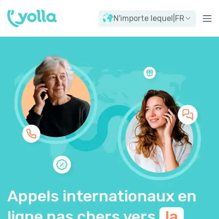
N'importe lequel
|
FR
Appels internationaux en
ligne pas chers vers
la