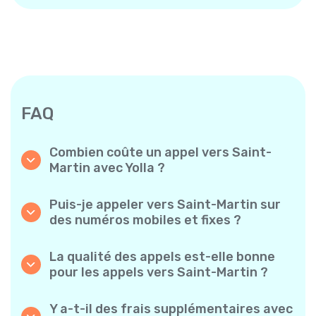
FAQ
Combien coûte un appel vers Saint-
Martin avec Yolla ?
Yolla propose des tarifs à la minute
abordables pour les appels vers Saint-Martin.
Puis-je appeler vers Saint-Martin sur
Consultez simplement les tarifs les plus
des numéros mobiles et fixes ?
récents dans l’application — sans frais
Oui ! Yolla vous permet de passer des appels
cachés, sans mauvaise surprise.
vers des téléphones mobiles et des lignes
La qualité des appels est-elle bonne
fixes vers Saint-Martin en toute simplicité.
pour les appels vers Saint-Martin ?
Absolument. Yolla garantit une qualité audio
claire et fiable, pour que vos conversations
Y a-t-il des frais supplémentaires avec
sonnent comme des appels locaux.