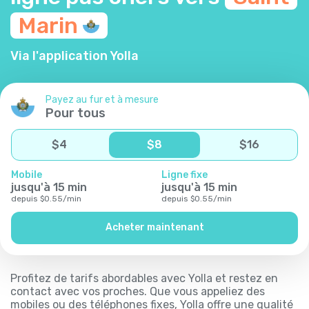
Marin
Via l'application Yolla
Payez au fur et à mesure
Pour tous
$
4
$
8
$
16
Mobile
Ligne fixe
jusqu'à
15
min
jusqu'à
15
min
depuis
$
0.55
/
min
depuis
$
0.55
/
min
Acheter maintenant
Profitez de tarifs abordables avec Yolla et restez en
contact avec vos proches. Que vous appeliez des
mobiles ou des téléphones fixes, Yolla offre une qualité