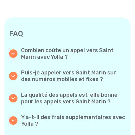
FAQ
Combien coûte un appel vers Saint
Marin avec Yolla ?
Yolla propose des tarifs à la minute
abordables pour les appels vers Saint Marin.
Puis-je appeler vers Saint Marin sur
Consultez simplement les tarifs les plus
des numéros mobiles et fixes ?
récents dans l’application — sans frais
Oui ! Yolla vous permet de passer des appels
cachés, sans mauvaise surprise.
vers des téléphones mobiles et des lignes
La qualité des appels est-elle bonne
fixes vers Saint Marin en toute simplicité.
pour les appels vers Saint Marin ?
Absolument. Yolla garantit une qualité audio
claire et fiable, pour que vos conversations
Y a-t-il des frais supplémentaires avec
sonnent comme des appels locaux.
Yolla ?
Non. Yolla propose des tarifs à la minute