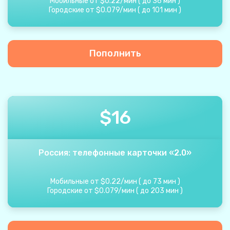
Мобильные от
$
0.22
/
мин
(
до
36
мин
)
Городские от
$
0.079
/
мин
(
до
101
мин
)
Пополнить
$
16
Россия: телефонные карточки «2.0»
Мобильные от
$
0.22
/
мин
(
до
73
мин
)
Городские от
$
0.079
/
мин
(
до
203
мин
)