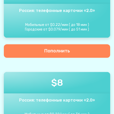
Россия: телефонные карточки «2.0»
Мобильные от
$
0.22
/
мин
(
до
18
мин
)
Городские от
$
0.079
/
мин
(
до
51
мин
)
Пополнить
$
8
Россия: телефонные карточки «2.0»