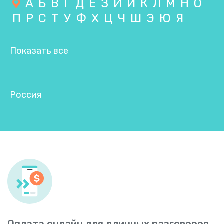
А
Б
В
Г
Д
Е
З
И
Й
К
Л
М
Н
О
П
Р
С
Т
У
Ф
Х
Ц
Ч
Ш
Э
Ю
Я
Показать все
Россия
Оплата онлайн для длинных разговоров