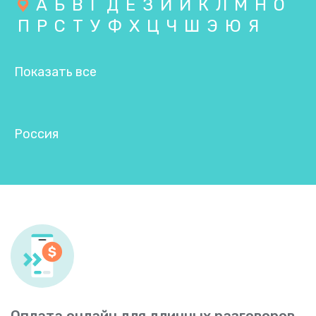
А
Б
В
Г
Д
Е
З
И
Й
К
Л
М
Н
О
П
Р
С
Т
У
Ф
Х
Ц
Ч
Ш
Э
Ю
Я
Показать все
Россия
Оплата онлайн для длинных разговоров