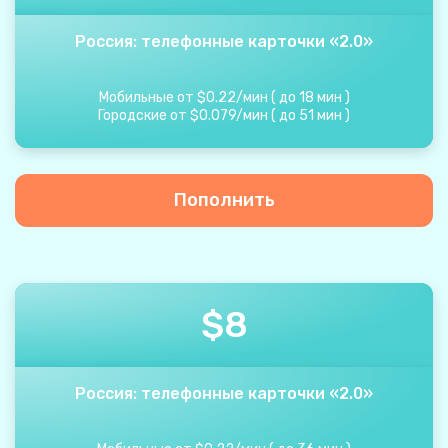
Россия: телефонные карточки «2.0»
Мобильные от
$
0.22
/
мин
(
до
18
мин
)
Городские от
$
0.079
/
мин
(
до
51
мин
)
Пополнить
$
8
Россия: телефонные карточки «2.0»