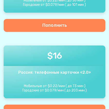
Мобильные от
$
0.22
/
мин
(
до
36
мин
)
Городские от
$
0.079
/
мин
(
до
101
мин
)
Пополнить
$
16
Россия: телефонные карточки «2.0»
Мобильные от
$
0.22
/
мин
(
до
73
мин
)
Городские от
$
0.079
/
мин
(
до
203
мин
)