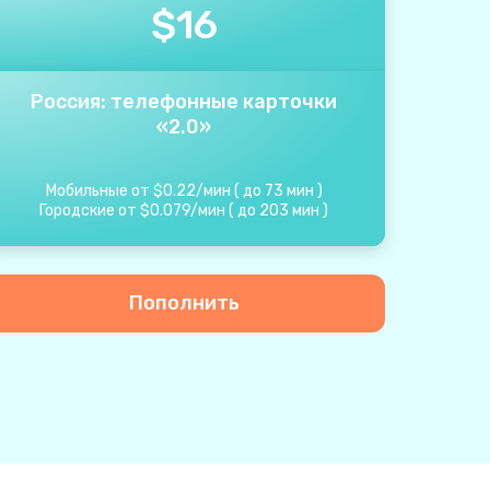
$
16
Россия: телефонные карточки
«2.0»
Мобильные от
$
0.22
/
мин
(
до
73
мин
)
Городские от
$
0.079
/
мин
(
до
203
мин
)
Пополнить