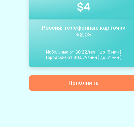
$
4
Россия: телефонные карточки
«2.0»
Мобильные от
$
0.22
/
мин
(
до
18
мин
)
Городские от
$
0.079
/
мин
(
до
51
мин
)
Пополнить