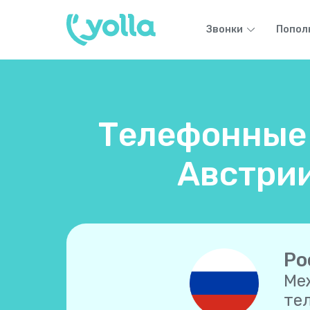
Звонки
Попол
Телефонные 
Австрии
Ро
Ме
те