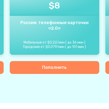
$
8
Россия: телефонные карточки
«2.0»
Мобильные от
$
0.22
/
мин
(
до
36
мин
)
Городские от
$
0.079
/
мин
(
до
101
мин
)
Пополнить