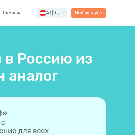
AT
|
RU
Помощь
Мой аккаунт
 в Россию из
н аналог
0»
 с
ние для всех