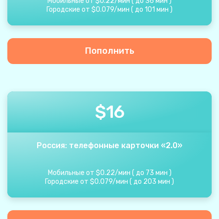
Мобильные от
$
0.22
/
мин
(
до
36
мин
)
Городские от
$
0.079
/
мин
(
до
101
мин
)
Пополнить
$
16
Россия: телефонные карточки «2.0»
Мобильные от
$
0.22
/
мин
(
до
73
мин
)
Городские от
$
0.079
/
мин
(
до
203
мин
)