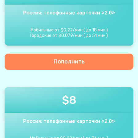
Россия: телефонные карточки «2.0»
Мобильные от
$
0.22
/
мин
(
до
18
мин
)
Городские от
$
0.079
/
мин
(
до
51
мин
)
Пополнить
$
8
Россия: телефонные карточки «2.0»