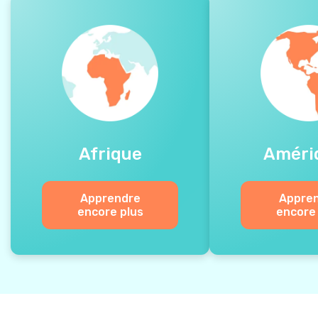
Afrique
Améri
Apprendre
Appre
encore plus
encore 