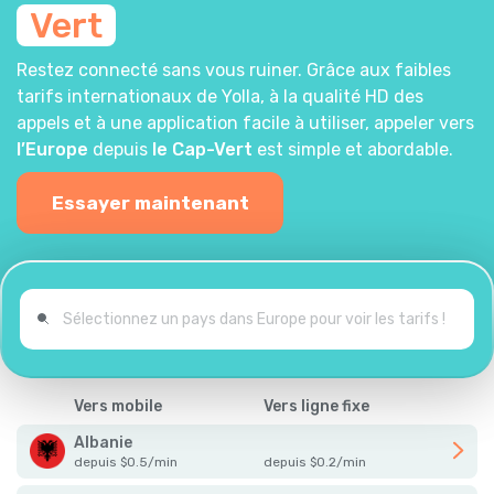
Vert
Restez connecté sans vous ruiner. Grâce aux faibles
tarifs internationaux de Yolla, à la qualité HD des
appels et à une application facile à utiliser, appeler vers
l’Europe
depuis
le Cap-Vert
est simple et abordable.
Essayer maintenant
Vers mobile
Vers ligne fixe
Albanie
depuis
$
0.5
/
min
depuis
$
0.2
/
min