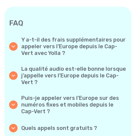
FAQ
Y a-t-il des frais supplémentaires pour
appeler vers l’Europe depuis le Cap-
Vert avec Yolla ?
Yolla utilise un système de facturation simple
à la minute – vous ne payez que pour le temps
La qualité audio est-elle bonne lorsque
de conversation. Aucun frais caché, aucun
j’appelle vers l’Europe depuis le Cap-
abonnement mensuel obligatoire ni frais de
Vert ?
mise en service.
Oui. Yolla offre un son HD de qualité
supérieure pour tous les appels, ce qui donne
Puis-je appeler vers l’Europe sur des
l’impression de parler à quelqu’un de votre
numéros fixes et mobiles depuis le
quartier, même s’il est à l’autre bout du
Cap-Vert ?
monde.
Absolument. Yolla prend en charge tous les
types de téléphones – fixes, mobiles et même
Quels appels sont gratuits ?
téléphones classiques – vous pouvez donc
Tous les appels Yolla-à-Yolla sont entièrement
appeler n’importe qui vers l’Europe.