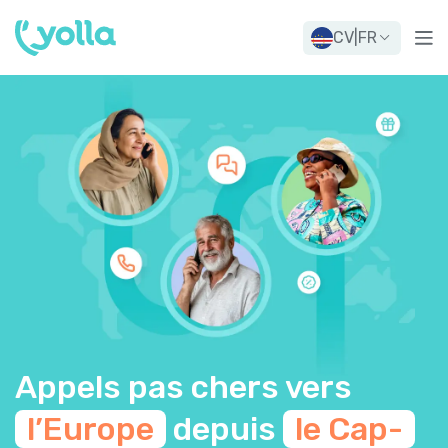
CV
|
FR
Appels pas chers vers
l’Europe
depuis
le Cap-