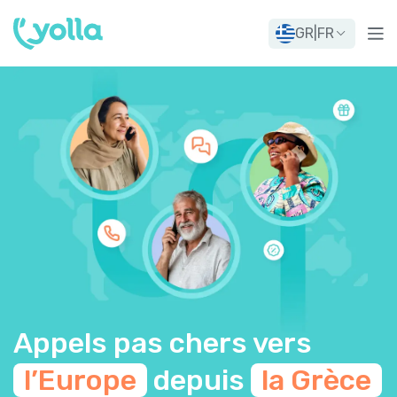
GR
|
FR
Appels pas chers vers
l’Europe
depuis
la Grèce