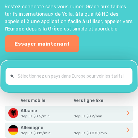
Restez connecté sans vous ruiner. Grâce aux faibles
tarifs internationaux de Yolla, à la qualité HD des
appels et à une application facile à utiliser, appeler vers
l’Europe
depuis
la Grèce
est simple et abordable.
Essayer maintenant
Vers mobile
Vers ligne fixe
Albanie
depuis
$
0.5
/
min
depuis
$
0.2
/
min
Allemagne
depuis
$
0.12
/
min
depuis
$
0.075
/
min