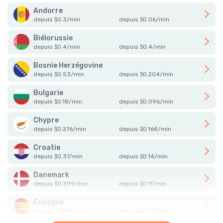
Andorre
depuis
$
0.3
/
min
depuis
$
0.06
/
min
Biélorussie
depuis
$
0.4
/
min
depuis
$
0.4
/
min
Bosnie Herzégovine
depuis
$
0.53
/
min
depuis
$
0.204
/
min
Bulgarie
depuis
$
0.18
/
min
depuis
$
0.096
/
min
Chypre
depuis
$
0.276
/
min
depuis
$
0.168
/
min
Croatie
depuis
$
0.37
/
min
depuis
$
0.14
/
min
Danemark
depuis
$
0.399
/
min
depuis
$
0.11
/
min
Espagne
depuis
$
0.195
/
min
depuis
$
0.07
/
min