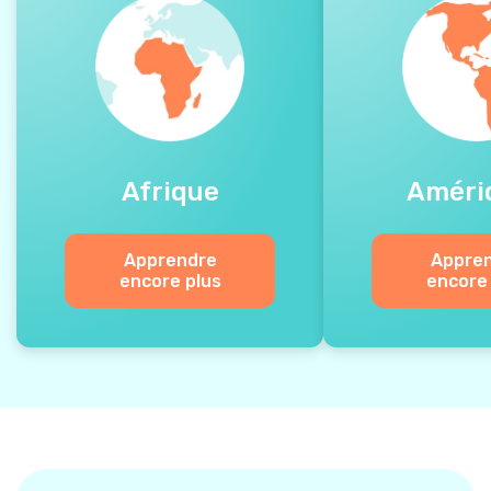
Afrique
Améri
Apprendre
Appre
encore plus
encore 