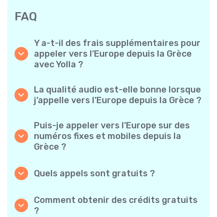
FAQ
Y a-t-il des frais supplémentaires pour
appeler vers l’Europe depuis la Grèce
avec Yolla ?
Yolla utilise un système de facturation simple
à la minute – vous ne payez que pour le temps
La qualité audio est-elle bonne lorsque
de conversation. Aucun frais caché, aucun
j’appelle vers l’Europe depuis la Grèce ?
abonnement mensuel obligatoire ni frais de
Oui. Yolla offre un son HD de qualité
mise en service.
supérieure pour tous les appels, ce qui donne
Puis-je appeler vers l’Europe sur des
l’impression de parler à quelqu’un de votre
numéros fixes et mobiles depuis la
quartier, même s’il est à l’autre bout du
Grèce ?
monde.
Absolument. Yolla prend en charge tous les
types de téléphones – fixes, mobiles et même
Quels appels sont gratuits ?
téléphones classiques – vous pouvez donc
Tous les appels Yolla-à-Yolla sont entièrement
appeler n’importe qui vers l’Europe.
gratuits si les deux utilisateurs utilisent
Comment obtenir des crédits gratuits
l’application et sont connectés à Internet. Il
?
suffit de choisir l’option « appel gratuit » pour