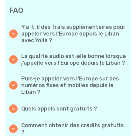
FAQ
Y a-t-il des frais supplémentaires pour
appeler vers l’Europe depuis le Liban
avec Yolla ?
Yolla utilise un système de facturation simple
à la minute – vous ne payez que pour le temps
La qualité audio est-elle bonne lorsque
de conversation. Aucun frais caché, aucun
j’appelle vers l’Europe depuis le Liban ?
abonnement mensuel obligatoire ni frais de
Oui. Yolla offre un son HD de qualité
mise en service.
supérieure pour tous les appels, ce qui donne
Puis-je appeler vers l’Europe sur des
l’impression de parler à quelqu’un de votre
numéros fixes et mobiles depuis le
quartier, même s’il est à l’autre bout du
Liban ?
monde.
Absolument. Yolla prend en charge tous les
types de téléphones – fixes, mobiles et même
Quels appels sont gratuits ?
téléphones classiques – vous pouvez donc
Tous les appels Yolla-à-Yolla sont entièrement
appeler n’importe qui vers l’Europe.
gratuits si les deux utilisateurs utilisent
Comment obtenir des crédits gratuits
l’application et sont connectés à Internet. Il
?
suffit de choisir l’option « appel gratuit » pour