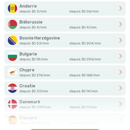
Andorre
depuis
$
0.3
/
min
depuis
$
0.06
/
min
Biélorussie
depuis
$
0.4
/
min
depuis
$
0.4
/
min
Bosnie Herzégovine
depuis
$
0.53
/
min
depuis
$
0.204
/
min
Bulgarie
depuis
$
0.18
/
min
depuis
$
0.096
/
min
Chypre
depuis
$
0.276
/
min
depuis
$
0.168
/
min
Croatie
depuis
$
0.37
/
min
depuis
$
0.14
/
min
Danemark
depuis
$
0.399
/
min
depuis
$
0.11
/
min
Espagne
depuis
$
0.195
/
min
depuis
$
0.07
/
min