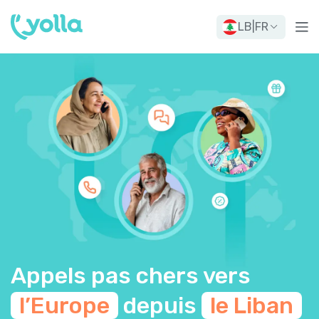
LB
|
FR
Appels pas chers vers
l’Europe
depuis
le Liban