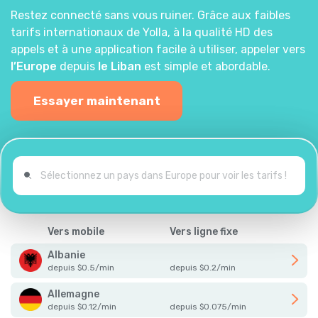
Restez connecté sans vous ruiner. Grâce aux faibles
tarifs internationaux de Yolla, à la qualité HD des
appels et à une application facile à utiliser, appeler vers
l’Europe
depuis
le Liban
est simple et abordable.
Essayer maintenant
Vers mobile
Vers ligne fixe
Albanie
depuis
$
0.5
/
min
depuis
$
0.2
/
min
Allemagne
depuis
$
0.12
/
min
depuis
$
0.075
/
min