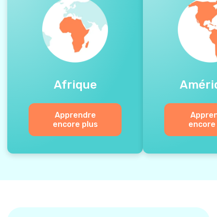
Afrique
Améri
Apprendre
Appre
encore plus
encore 