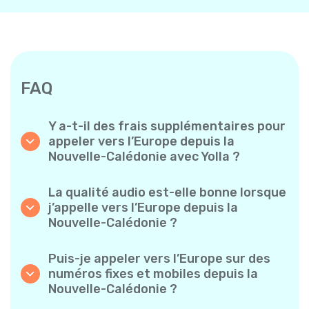
FAQ
Y a-t-il des frais supplémentaires pour
appeler vers l’Europe depuis la
Nouvelle-Calédonie avec Yolla ?
Yolla utilise un système de facturation simple
à la minute – vous ne payez que pour le temps
La qualité audio est-elle bonne lorsque
de conversation. Aucun frais caché, aucun
j’appelle vers l’Europe depuis la
abonnement mensuel obligatoire ni frais de
Nouvelle-Calédonie ?
mise en service.
Oui. Yolla offre un son HD de qualité
supérieure pour tous les appels, ce qui donne
Puis-je appeler vers l’Europe sur des
l’impression de parler à quelqu’un de votre
numéros fixes et mobiles depuis la
quartier, même s’il est à l’autre bout du
Nouvelle-Calédonie ?
monde.
Absolument. Yolla prend en charge tous les