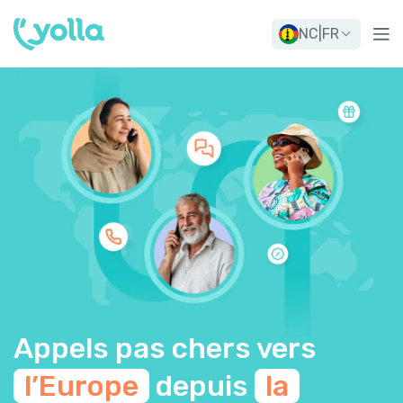
NC
|
FR
Appels pas chers vers
l’Europe
depuis
la