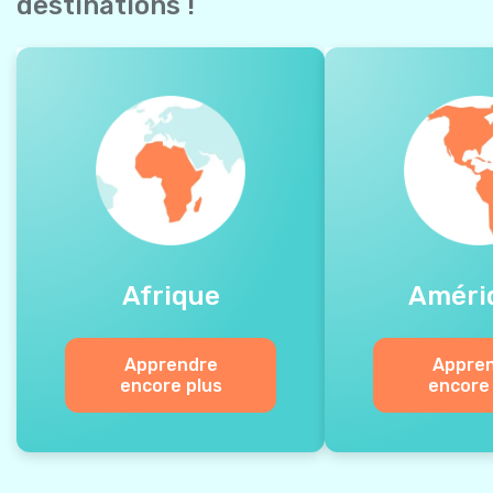
destinations !
Afrique
Améri
Apprendre
Appre
encore plus
encore 