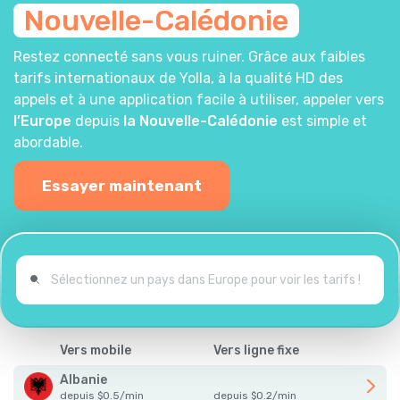
Nouvelle-Calédonie
Restez connecté sans vous ruiner. Grâce aux faibles
tarifs internationaux de Yolla, à la qualité HD des
appels et à une application facile à utiliser, appeler vers
l’Europe
depuis
la Nouvelle-Calédonie
est simple et
abordable.
Essayer maintenant
Vers mobile
Vers ligne fixe
Albanie
depuis
$
0.5
/
min
depuis
$
0.2
/
min