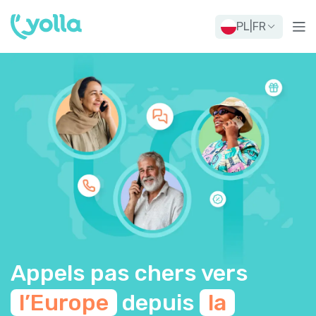
PL
|
FR
Appels pas chers vers
l’Europe
depuis
la