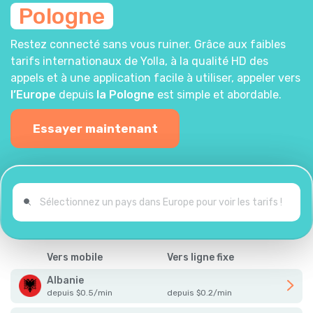
Pologne
Restez connecté sans vous ruiner. Grâce aux faibles
tarifs internationaux de Yolla, à la qualité HD des
appels et à une application facile à utiliser, appeler vers
l’Europe
depuis
la Pologne
est simple et abordable.
Essayer maintenant
Vers mobile
Vers ligne fixe
Albanie
depuis
$
0.5
/
min
depuis
$
0.2
/
min