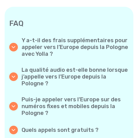
FAQ
Y a-t-il des frais supplémentaires pour
appeler vers l’Europe depuis la Pologne
avec Yolla ?
Yolla utilise un système de facturation simple
à la minute – vous ne payez que pour le temps
La qualité audio est-elle bonne lorsque
de conversation. Aucun frais caché, aucun
j’appelle vers l’Europe depuis la
abonnement mensuel obligatoire ni frais de
Pologne ?
mise en service.
Oui. Yolla offre un son HD de qualité
supérieure pour tous les appels, ce qui donne
Puis-je appeler vers l’Europe sur des
l’impression de parler à quelqu’un de votre
numéros fixes et mobiles depuis la
quartier, même s’il est à l’autre bout du
Pologne ?
monde.
Absolument. Yolla prend en charge tous les
types de téléphones – fixes, mobiles et même
Quels appels sont gratuits ?
téléphones classiques – vous pouvez donc
Tous les appels Yolla-à-Yolla sont entièrement
appeler n’importe qui vers l’Europe.