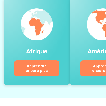
Afrique
Améri
Apprendre
Appre
encore plus
encore 