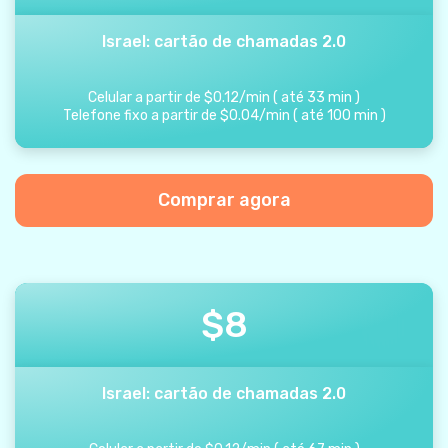
Israel: cartão de chamadas 2.0
Celular a partir de
$
0.12
/
min
(
até
33
min
)
Telefone fixo a partir de
$
0.04
/
min
(
até
100
min
)
Comprar agora
$
8
Israel: cartão de chamadas 2.0