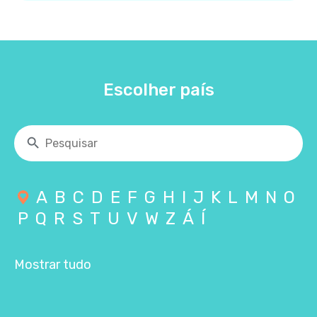
Escolher país
A
B
C
D
E
F
G
H
I
J
K
L
M
N
O
P
Q
R
S
T
U
V
W
Z
Á
Í
Mostrar tudo