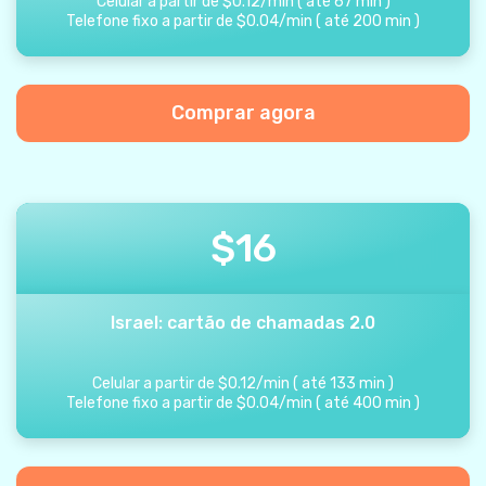
Celular a partir de
$
0.12
/
min
(
até
67
min
)
Telefone fixo a partir de
$
0.04
/
min
(
até
200
min
)
Comprar agora
$
16
Israel: cartão de chamadas 2.0
Celular a partir de
$
0.12
/
min
(
até
133
min
)
Telefone fixo a partir de
$
0.04
/
min
(
até
400
min
)