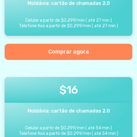
Moldávia: cartão de chamadas 2.0
Celular a partir de
$
0.299
/
min
(
até
27
min
)
Telefone fixo a partir de
$
0.299
/
min
(
até
27
min
)
Comprar agora
$
16
Moldávia: cartão de chamadas 2.0
Celular a partir de
$
0.299
/
min
(
até
54
min
)
Telefone fixo a partir de
$
0.299
/
min
(
até
54
min
)