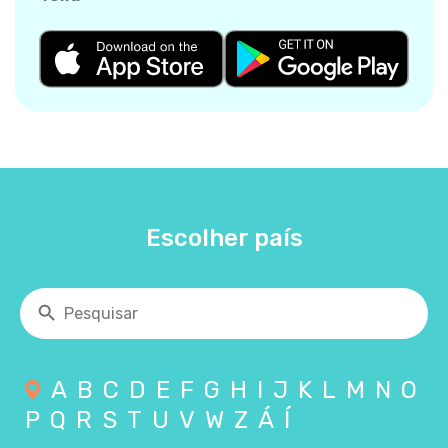
Escolher país
A
B
C
D
E
F
G
H
I
J
K
L
M
N
O
P
Q
R
S
T
U
V
W
Z
Á
Í