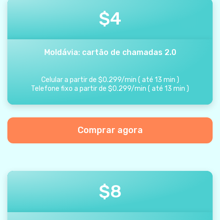
$
4
Moldávia: cartão de chamadas 2.0
Celular a partir de
$
0.299
/
min
(
até
13
min
)
Telefone fixo a partir de
$
0.299
/
min
(
até
13
min
)
Comprar agora
$
8