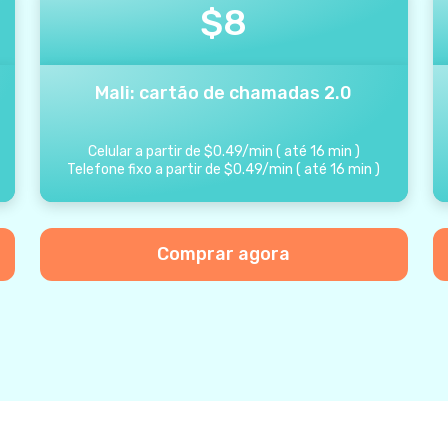
$
8
Mali: cartão de chamadas 2.0
Celular a partir de
$
0.49
/
min
(
até
16
min
)
Telefone fixo a partir de
$
0.49
/
min
(
até
16
min
)
Comprar agora