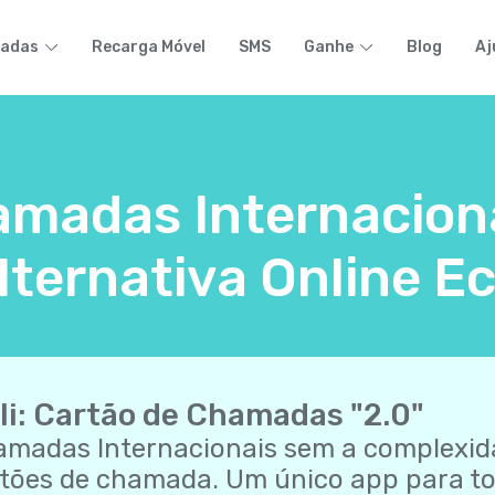
adas
Recarga Móvel
SMS
Ganhe
Blog
Aj
madas Internaciona
lternativa Online 
li: Cartão de Chamadas "2.0"
madas Internacionais sem a complexid
tões de chamada. Um único app para to