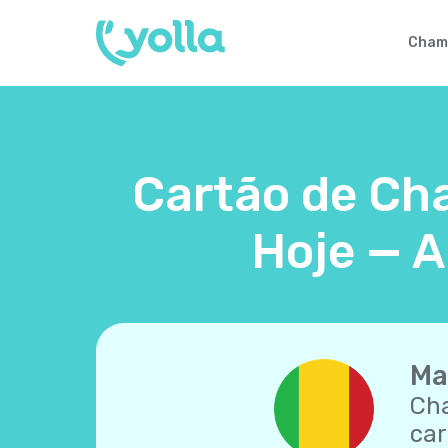
Cham
Cartão de Cha
Hoje — A
Ma
Cha
car