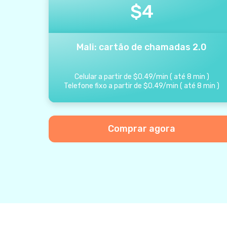
$
4
Mali: cartão de chamadas 2.0
Celular a partir de
$
0.49
/
min
(
até
8
min
)
Telefone fixo a partir de
$
0.49
/
min
(
até
8
min
)
Comprar agora