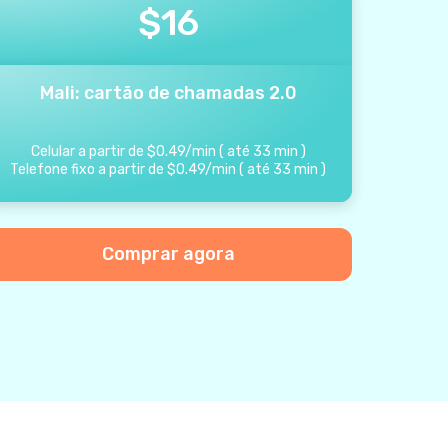
$
16
Mali: cartão de chamadas 2.0
Celular a partir de
$
0.49
/
min
(
até
33
min
)
Telefone fixo a partir de
$
0.49
/
min
(
até
33
min
)
Comprar agora