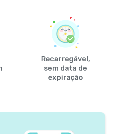
,
Recarregável,
m
sem data de
expiração