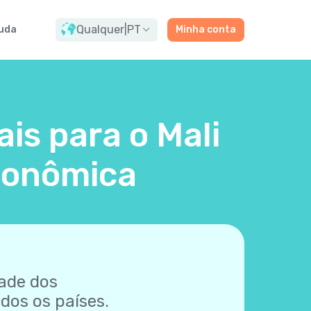
Qualquer
|
PT
uda
Minha conta
is para o Mali
Econômica
ade dos
dos os países.