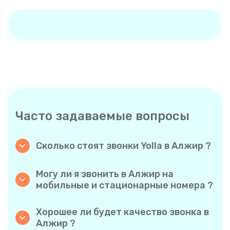
Часто задаваемые вопросы
Сколько стоят звонки Yolla в Алжир ?
Yolla предлагает доступные тарифы на
звонки в Алжир. Ознакомьтесь с
Могу ли я звонить в Алжир на
актуальными тарифами в приложении —
мобильные и стационарные номера ?
никаких скрытых комиссий, никаких
Да! Yolla позволяет без проблем звонить как
неожиданностей.
на мобильные, так и на стационарные
Хорошее ли будет качество звонка в
телефоны в Алжир.
Алжир ?