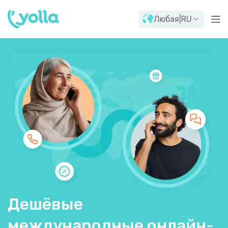
Любая
|
RU
Дешёвые
международные онлайн-