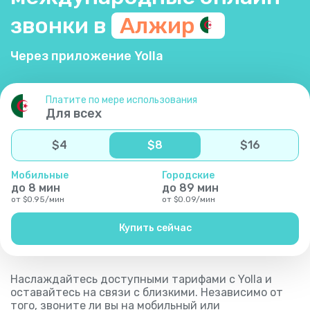
звонки в
Алжир
Через приложение Yolla
Платите по мере использования
Для всех
$
4
$
8
$
16
Мобильные
Городские
до
8
мин
до
89
мин
от
$
0.95
/
мин
от
$
0.09
/
мин
Купить сейчас
Наслаждайтесь доступными тарифами с Yolla и
оставайтесь на связи с близкими. Независимо от
того, звоните ли вы на мобильный или