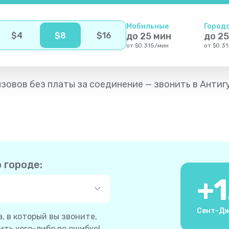
Мобильные
Город
$
4
$
8
$
16
до
25
мин
до
25
от
$
0.315
/
мин
от
$
0.31
ызовов без платы за соединение — звонить в Антиг
 городе:
+
Сент-Дж
, в который вы звоните,
ть кого-либо по ошибке!