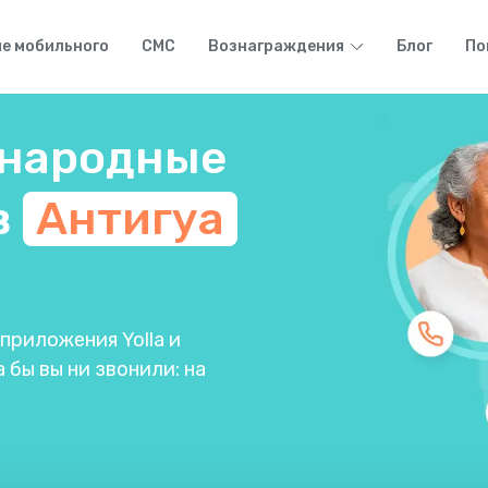
е мобильного
СМС
Вознаграждения
Блог
По
народные
в
Антигуа
риложения Yolla и
 бы вы ни звонили: на