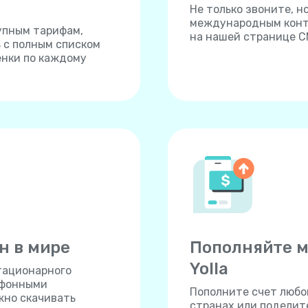
Не только звоните, 
международным конта
упным тарифам,
на нашей странице С
ь с полным списком
енки по каждому
н в мире
Пополняйте м
Yolla
тационарного
ефонными
Пополните счет любог
жно скачивать
странах или поделите