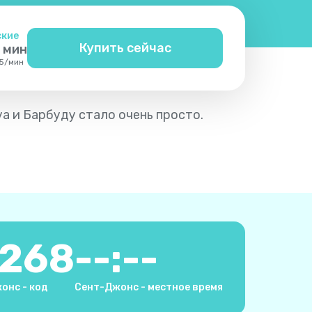
ские
Купить сейчас
мин
5
/
мин
уа и Барбуду стало очень просто.
1268
--:--
онс - код
Сент-Джонс - местное время