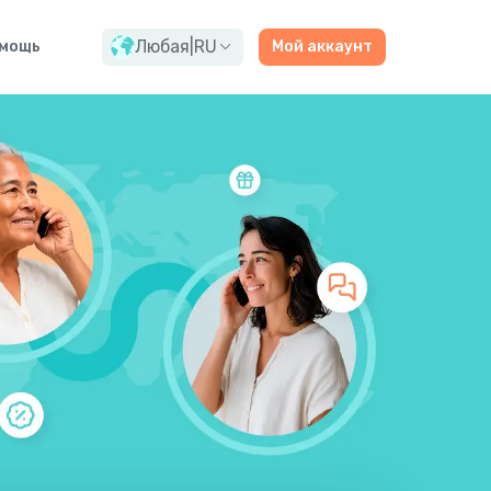
Любая
|
RU
мощь
Мой аккаунт