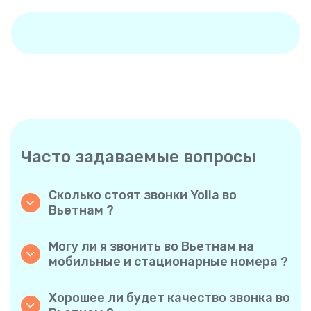
Часто задаваемые вопросы
Сколько стоят звонки Yolla во
Вьетнам ?
Yolla предлагает доступные тарифы на
звонки во Вьетнам. Ознакомьтесь с
Могу ли я звонить во Вьетнам на
актуальными тарифами в приложении —
мобильные и стационарные номера ?
никаких скрытых комиссий, никаких
Да! Yolla позволяет без проблем звонить как
неожиданностей.
на мобильные, так и на стационарные
Хорошее ли будет качество звонка во
телефоны во Вьетнам.