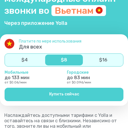
звонки во
Вьетнам
Через приложение Yolla
Платите по мере использования
Для всех
$
4
$
8
$
16
Мобильные
Городские
до
133
мин
до
83
мин
от
$
0.06
/
мин
от
$
0.096
/
мин
Купить сейчас
Наслаждайтесь доступными тарифами с Yolla и
оставайтесь на связи с близкими. Независимо от
того, звоните ли вы на мобильный или