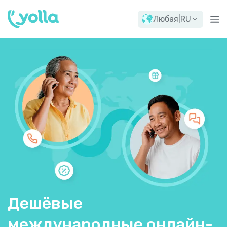
Любая
|
RU
Дешёвые
международные онлайн-