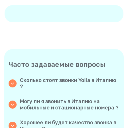
Часто задаваемые вопросы
Сколько стоят звонки Yolla в Италию
?
Yolla предлагает доступные тарифы на
звонки в Италию. Ознакомьтесь с
Могу ли я звонить в Италию на
актуальными тарифами в приложении —
мобильные и стационарные номера ?
никаких скрытых комиссий, никаких
Да! Yolla позволяет без проблем звонить как
неожиданностей.
на мобильные, так и на стационарные
Хорошее ли будет качество звонка в
телефоны в Италию.