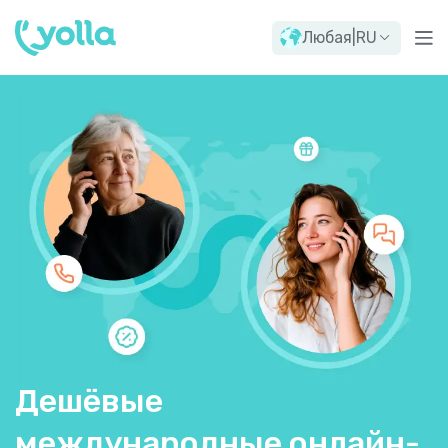
Любая
|
RU
Дешёвые
международные онлайн-