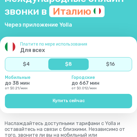
звонки в
Италию
Через приложение Yolla
Платите по мере использования
Для всех
$
4
$
8
$
16
Мобильные
Городские
до
38
мин
до
667
мин
от
$
0.21
/
мин
от
$
0.012
/
мин
Купить сейчас
Наслаждайтесь доступными тарифами с Yolla и
оставайтесь на связи с близкими. Независимо от
того, звоните ли вы на мобильный или