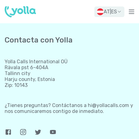
AT
|
ES
Contacta con Yolla
Yolla Calls International OÜ
Rävala pst 6-404A
Tallinn city
Harju county, Estonia
Zip: 10143
¿Tienes preguntas? Contáctanos a
hi@yollacalls.com
y
nos comunicaremos contigo de inmediato.