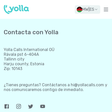
MW
|
ES
Contacta con Yolla
Yolla Calls International OÜ
Rävala pst 6-404A
Tallinn city
Harju county, Estonia
Zip: 10143
¿Tienes preguntas? Contáctanos a
hi@yollacalls.com
y
nos comunicaremos contigo de inmediato.