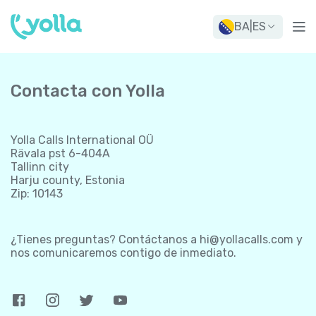
BA
|
ES
Contacta con Yolla
Yolla Calls International OÜ
Rävala pst 6-404A
Tallinn city
Harju county, Estonia
Zip: 10143
¿Tienes preguntas? Contáctanos a
hi@yollacalls.com
y
nos comunicaremos contigo de inmediato.