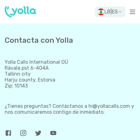
LB
|
ES
Contacta con Yolla
Yolla Calls International OÜ
Rävala pst 6-404A
Tallinn city
Harju county, Estonia
Zip: 10143
¿Tienes preguntas? Contáctanos a
hi@yollacalls.com
y
nos comunicaremos contigo de inmediato.