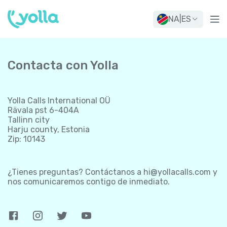
NA
|
ES
Contacta con Yolla
Yolla Calls International OÜ
Rävala pst 6-404A
Tallinn city
Harju county, Estonia
Zip: 10143
¿Tienes preguntas? Contáctanos a
hi@yollacalls.com
y
nos comunicaremos contigo de inmediato.