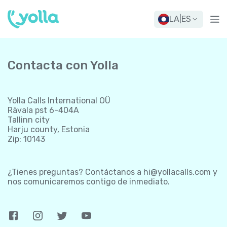
LA
|
ES
Contacta con Yolla
Yolla Calls International OÜ
Rävala pst 6-404A
Tallinn city
Harju county, Estonia
Zip: 10143
¿Tienes preguntas? Contáctanos a
hi@yollacalls.com
y
nos comunicaremos contigo de inmediato.