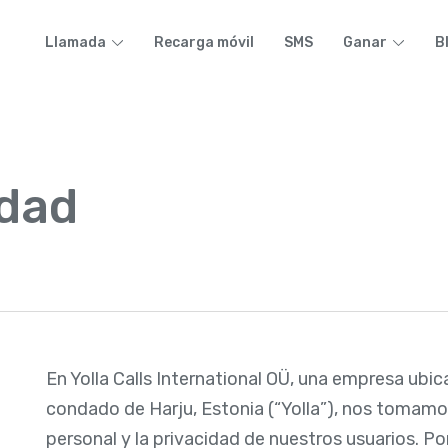
Llamada
Recarga móvil
SMS
Ganar
B
idad
)
En Yolla Calls International OÜ, una empresa ubic
condado de Harju, Estonia (“Yolla”), nos tomamo
personal y la privacidad de nuestros usuarios. P