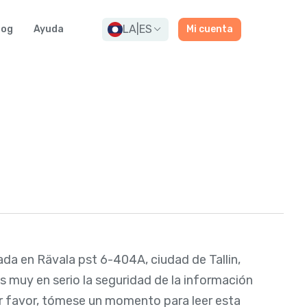
LA
|
ES
log
Ayuda
Mi cuenta
ada en Rävala pst 6-404A, ciudad de Tallin,
s muy en serio la seguridad de la información
or favor, tómese un momento para leer esta