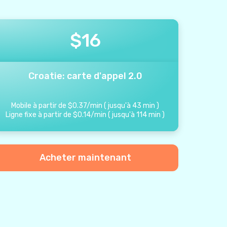
$
16
Croatie: carte d'appel 2.0
Mobile à partir de
$
0.37
/
min
(
jusqu'à
43
min
)
Ligne fixe à partir de
$
0.14
/
min
(
jusqu'à
114
min
)
Acheter maintenant