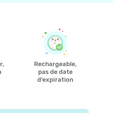
r,
Rechargeable,
n
pas de date
d'expiration