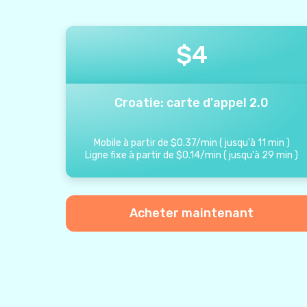
$
4
Croatie: carte d'appel 2.0
Mobile à partir de
$
0.37
/
min
(
jusqu'à
11
min
)
Ligne fixe à partir de
$
0.14
/
min
(
jusqu'à
29
min
)
Acheter maintenant