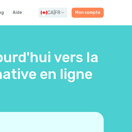
CA
|
FR
og
Aide
Mon compte
urd'hui vers la
ative en ligne