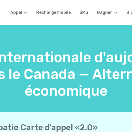
Appel
Recharge mobile
SMS
Gagner
Bl
internationale d'aujo
s le Canada — Altern
économique
oatie Carte d'appel «2.0»