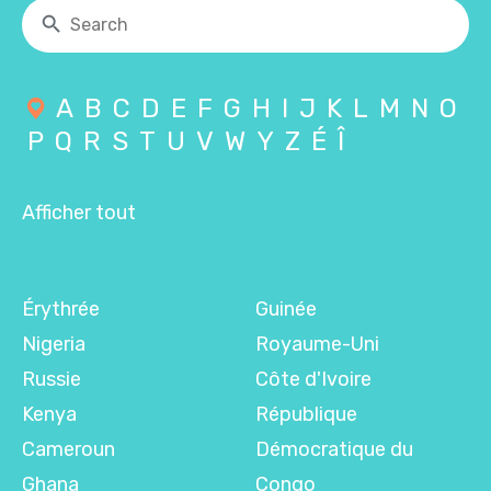
A
B
C
D
E
F
G
H
I
J
K
L
M
N
O
P
Q
R
S
T
U
V
W
Y
Z
É
Î
Afficher tout
Érythrée
Guinée
Nigeria
Royaume-Uni
Russie
Côte d'Ivoire
Kenya
République
Cameroun
Démocratique du
Ghana
Congo