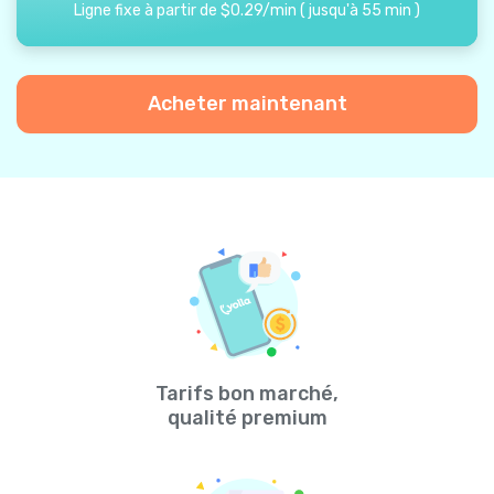
Ligne fixe à partir de
$
0.29
/
min
(
jusqu'à
55
min
)
Acheter maintenant
Tarifs bon marché,
qualité premium