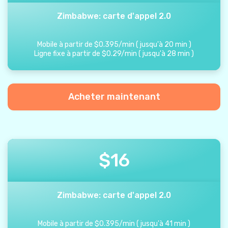
Zimbabwe: carte d'appel 2.0
Mobile à partir de
$
0.395
/
min
(
jusqu'à
20
min
)
Ligne fixe à partir de
$
0.29
/
min
(
jusqu'à
28
min
)
Acheter maintenant
$
16
Zimbabwe: carte d'appel 2.0
Mobile à partir de
$
0.395
/
min
(
jusqu'à
41
min
)