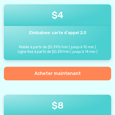
$
4
Zimbabwe: carte d'appel 2.0
Mobile à partir de
$
0.395
/
min
(
jusqu'à
10
min
)
Ligne fixe à partir de
$
0.29
/
min
(
jusqu'à
14
min
)
Acheter maintenant
$
8