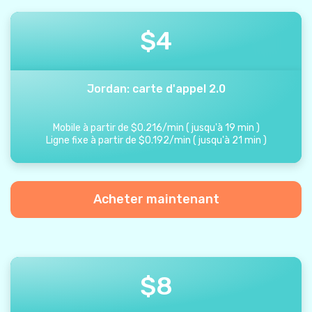
$
4
Jordan: carte d'appel 2.0
Mobile à partir de
$
0.216
/
min
(
jusqu'à
19
min
)
Ligne fixe à partir de
$
0.192
/
min
(
jusqu'à
21
min
)
Acheter maintenant
$
8