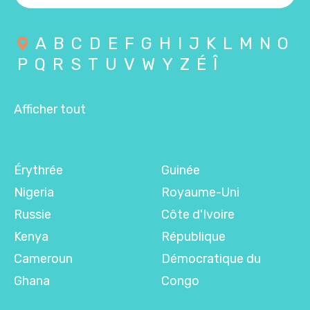
A
B
C
D
E
F
G
H
I
J
K
L
M
N
O
P
Q
R
S
T
U
V
W
Y
Z
É
Î
Afficher tout
Érythrée
Guinée
Nigeria
Royaume-Uni
Russie
Côte d'Ivoire
Kenya
République
Cameroun
Démocratique du
Ghana
Congo