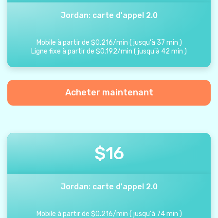
Jordan: carte d'appel 2.0
Mobile à partir de
$
0.216
/
min
(
jusqu'à
37
min
)
Ligne fixe à partir de
$
0.192
/
min
(
jusqu'à
42
min
)
Acheter maintenant
$
16
Jordan: carte d'appel 2.0
Mobile à partir de
$
0.216
/
min
(
jusqu'à
74
min
)