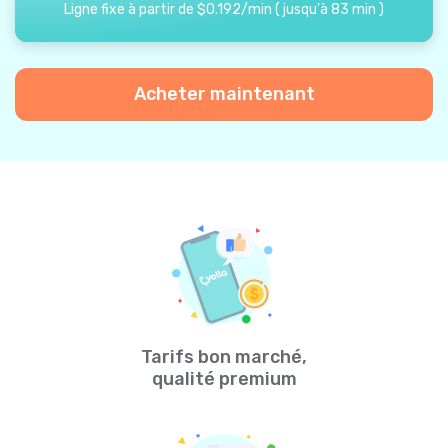
Ligne fixe à partir de
$
0.192
/
min
(
jusqu'à
83
min
)
Acheter maintenant
Tarifs bon marché,
qualité premium